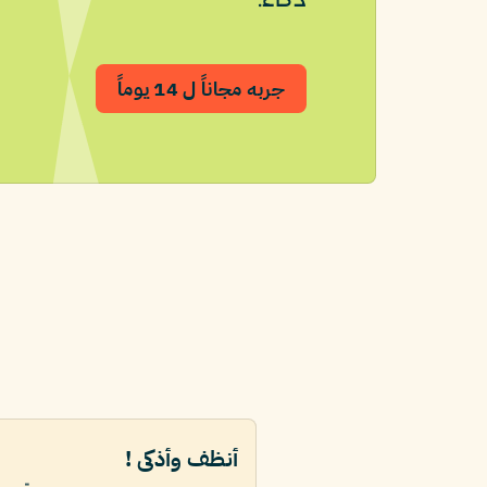
جربه مجاناً ل 14 يوماً
أنظف وأذكى !