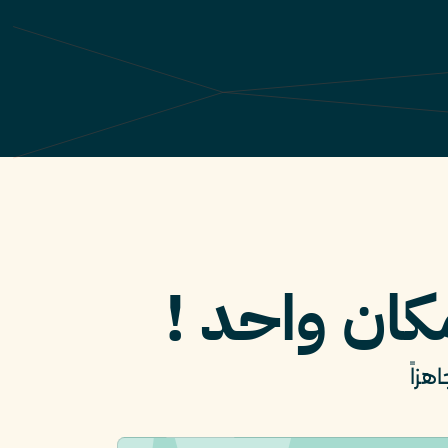
كان واحد !
زاً