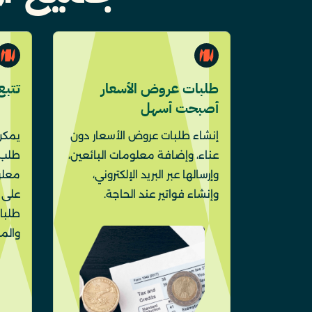
طلبات عروض الأسعار
تتبع
أصبحت أسهل
إنشاء طلبات عروض الأسعار دون
يمكن
عناء، وإضافة معلومات البائعين،
طلب 
وإرسالها عبر البريد الإلكتروني،
معلو
وإنشاء فواتير عند الحاجة.
على 
طلبات
والمش