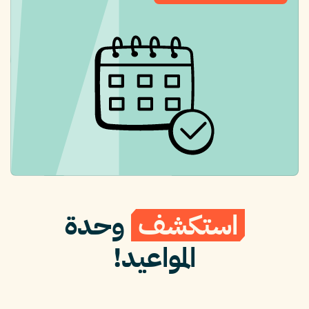
استكشف
وحدة
المواعيد!